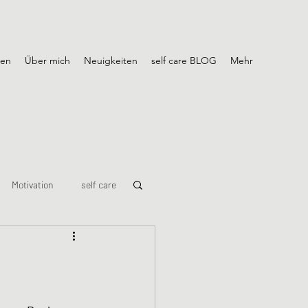
gen
Über mich
Neuigkeiten
self care BLOG
Mehr
Motivation
self care