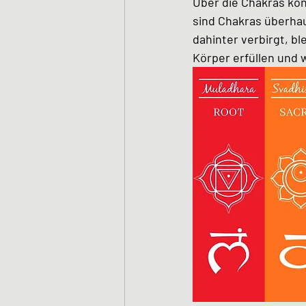
Über die Chakras kö
sind Chakras überhau
dahinter verbirgt, bl
Körper erfüllen und w