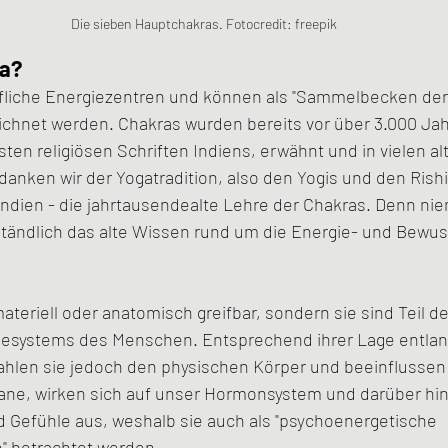
Die sieben Hauptchakras. Fotocredit: freepik
ra?
ffliche Energiezentren und können als "Sammelbecken der
chnet werden. Chakras wurden bereits vor über 3.000 Jah
sten religiösen Schriften Indiens, erwähnt und in vielen al
anken wir der Yogatradition, also den Yogis und den Rishi
Indien - die jahrtausendealte Lehre der Chakras. Denn ni
rständlich das alte Wissen rund um die Energie- und Bewu
teriell oder anatomisch greifbar, sondern sie sind Teil de
giesystems des Menschen. Entsprechend ihrer Lage entlan
ahlen sie jedoch den physischen Körper und beeinflussen
ane, wirken sich auf unser Hormonsystem und darüber hin
Gefühle aus, weshalb sie auch als "psychoenergetische 
 betrachtet werden. 