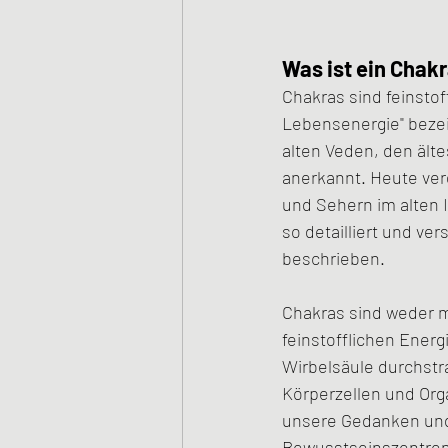
Was ist ein Chak
Chakras sind feinsto
Lebensenergie" bezei
alten Veden, den älte
anerkannt. Heute verd
und Sehern im alten 
so detailliert und ve
beschrieben.
Chakras sind weder ma
feinstofflichen Ener
Wirbelsäule durchstr
Körperzellen und Org
unsere Gedanken und 
Bewusstseinszentren"