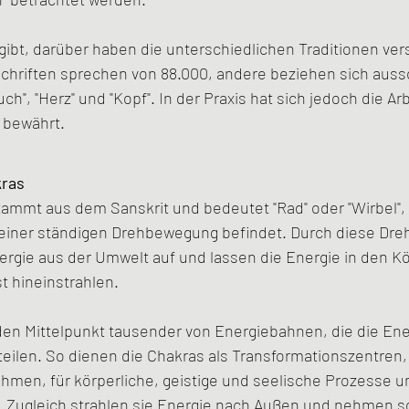
gibt, darüber haben die unterschiedlichen Traditionen ve
chriften sprechen von 88.000, andere beziehen sich aussc
ch", "Herz" und "Kopf". In der Praxis hat sich jedoch die Ar
 bewährt.
kras
stammt aus dem Sanskrit und bedeutet "Rad" oder "Wirbel", 
 einer ständigen Drehbewegung befindet. Durch diese Dr
gie aus der Umwelt auf und lassen die Energie in den Kör
t hineinstrahlen.
den Mittelpunkt tausender von Energiebahnen, die die Ene
ilen. So dienen die Chakras als Transformationszentren, 
men, für körperliche, geistige und seelische Prozesse 
n. Zugleich strahlen sie Energie nach Außen und nehmen so