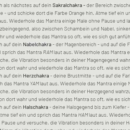
h als nächstes auf dein 
Sakralchakra - 
der Bereich zwisch
- und schicke dort die Farbe Orange hin. Atme tief ein un
 aus. Wiederhole das Mantra einige Male ohne Pause und las
euzbeingegend, also zwischen Schambein und Nabel, sinke
hr und wiederhole das Mantra so oft, wie es sich gut anfühl
h auf dein 
Nabelchakra 
- der Magenbereich -
und auf die F
d sprich das Mantra 
RAM 
laut aus. Wiederhole das Mantra e
che, die Vibration besonders in deiner Magengegend wa
on dort wahr und wiederhole das Mantra so oft, wie es sich 
h auf dein 
Herzchakra 
- deine Brustmitte - und auf die Fa
ch das Mantra 
YAM 
laut aus. Wiederhole das Mantra einige 
che, die Vibration besonders in deiner Herzgegend wahr
on dort wahr und wiederhole das Mantra so oft, wie es sich 
h auf dein 
Halschakra 
- deine Halsgegend bis zum Kiefer -
Atme tief ein und sprich das Mantra 
HAM 
laut aus. Wiederh
 Pause und versuche, die Vibration besonders in deiner 