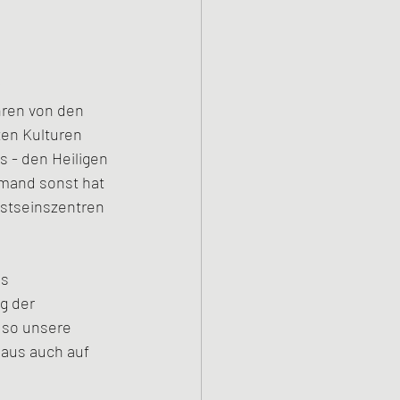
 
ren von den 
ten Kulturen 
s - den Heiligen 
emand sonst hat 
sstseinszentren 
s 
g der 
 so unsere 
aus auch auf 