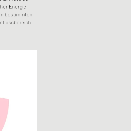
her Energie 
nem bestimmten 
nflussbereich. 