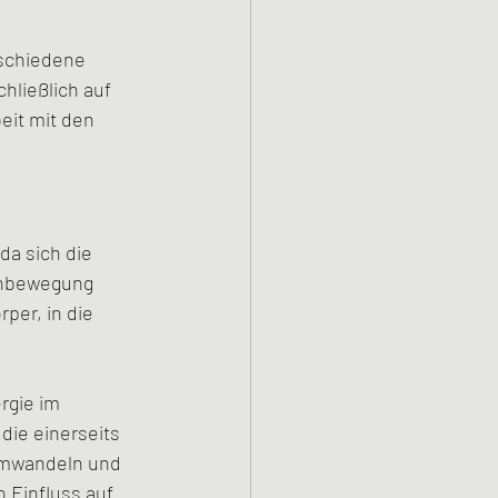
rschiedene 
hließlich auf 
beit mit den 
da sich die 
ehbewegung 
per, in die 
rgie im 
die einerseits 
umwandeln und 
 Einfluss auf 