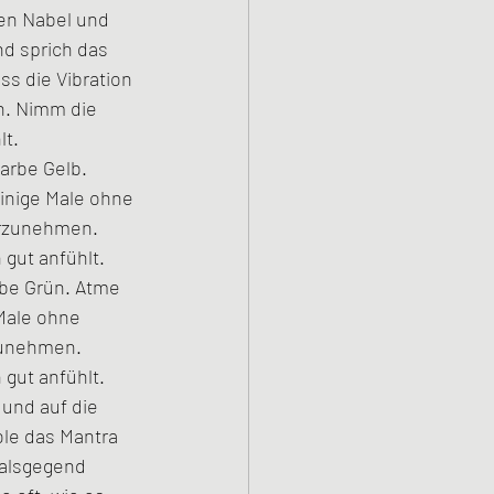
en Nabel und 
d sprich das 
s die Vibration 
n. Nimm die 
t. 
arbe Gelb. 
inige Male ohne 
hrzunehmen. 
gut anfühlt. 
rbe Grün. Atme 
Male ohne 
zunehmen. 
gut anfühlt. 
 und auf die 
ole das Mantra 
Halsgegend 