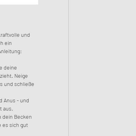
aftvolle und 
h ein 
Anleitung:
e deine 
zieht. Neige 
s und schließe 
d Anus - und 
t aus. 
n dein Becken 
 es sich gut 