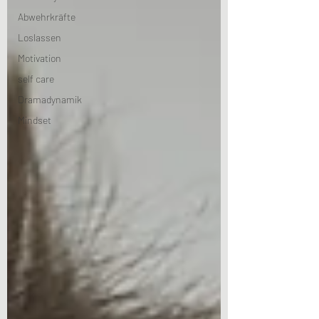
Abwehrkräfte
Loslassen
Motivation
self care
Dramadynamik
Mindset