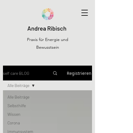
Andrea Ribisch
Praxis für Energie und
Bewusstsein
Registrieren
self care BLOG
Alle Beiträge
Alle Beiträge
Selbsthilfe
Wissen
Corona
Immunsystem