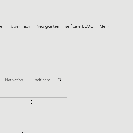
gen
Über mich
Neuigkeiten
self care BLOG
Mehr
Motivation
self care