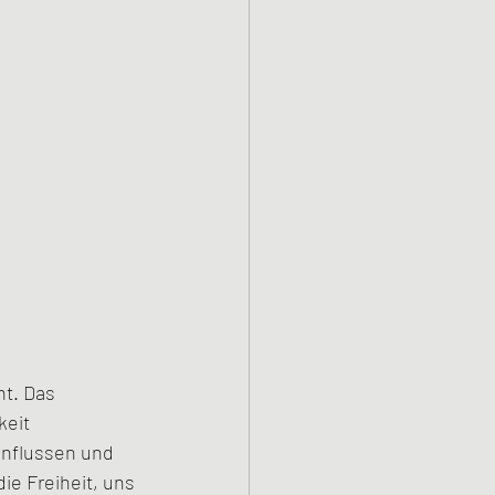
t. Das 
keit 
influssen und 
ie Freiheit, uns 