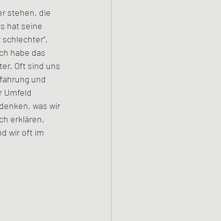
r stehen, die 
s hat seine 
schlechter“, 
 ich habe das 
er. Oft sind uns 
fahrung und 
r Umfeld 
denken, was wir 
ch erklären, 
 wir oft im 