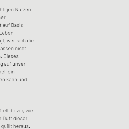
chtigen Nutzen 
er 
 auf Basis 
 Leben 
, weil sich die 
assen nicht 
. Dieses 
g auf unser 
ll ein 
den kann und 
ell dir vor, wie 
 Duft dieser 
quillt heraus. 