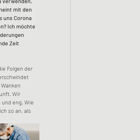
u verwenden, 
heint mit den 
s uns Corona 
on? Ich möchte 
orderungen 
de Zeit 
ie Folgen der 
erschwindet 
s Wanken 
nft. Wir 
n und eng. Wie 
ch so an, als 