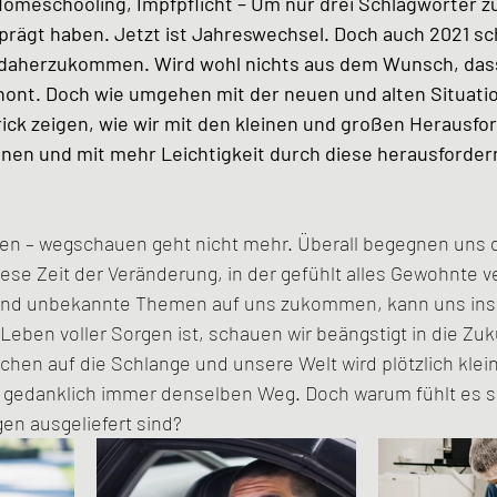
omeschooling, Impfpflicht – Um nur drei Schlagwörter z
prägt haben. Jetzt ist Jahreswechsel. Doch auch 2021 sc
 daherzukommen. Wird wohl nichts aus dem Wunsch, das
hont. Doch wie umgehen mit der neuen und alten Situati
rick zeigen, wie wir mit den kleinen und großen Herausf
en und mit mehr Leichtigkeit durch diese herausfordern
uen – wegschauen geht nicht mehr. Überall begegnen uns d
se Zeit der Veränderung, in der gefühlt alles Gewohnte v
 und unbekannte Themen auf uns zukommen, kann uns in
eben voller Sorgen ist, schauen wir beängstigt in die Zuku
chen auf die Schlange und unsere Welt wird plötzlich klei
r gedanklich immer denselben Weg. Doch warum fühlt es si
gen ausgeliefert sind? 