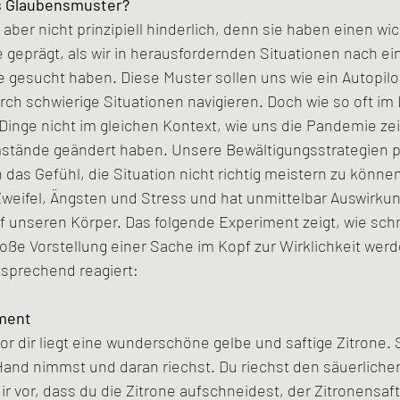
s Glaubensmuster?
ber nicht prinzipiell hinderlich, denn sie haben einen wi
e geprägt, als wir in herausfordernden Situationen nach ein
 gesucht haben. Diese Muster sollen uns wie ein Autopilot
rch schwierige Situationen navigieren. Doch wie so oft im
Dinge nicht im gleichen Kontext, wie uns die Pandemie zeigt
tände geändert haben. Unsere Bewältigungsstrategien p
das Gefühl, die Situation nicht richtig meistern zu können
weifel, Ängsten und Stress und hat unmittelbar Auswirkun
 unseren Körper. Das folgende Experiment zeigt, wie schne
oße Vorstellung einer Sache im Kopf zur Wirklichkeit wer
sprechend reagiert:
iment
 vor dir liegt eine wunderschöne gelbe und saftige Zitrone. St
 Hand nimmst und daran riechst. Du riechst den säuerlichen
ir vor, dass du die Zitrone aufschneidest, der Zitronensaft 